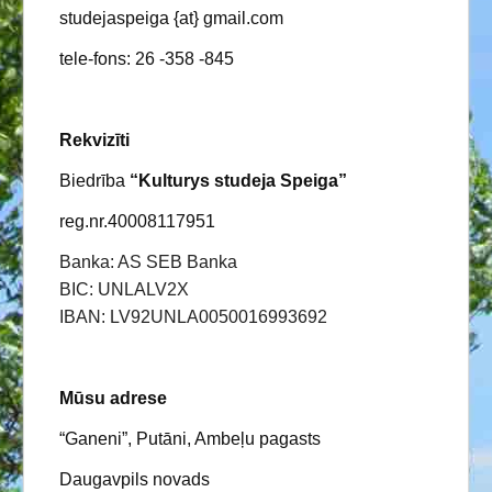
studejaspeiga {at} gmail.com
tele-fons: 26 -358 -845
Rekvizīti
Biedrība
“Kulturys studeja Speiga”
reg.nr.40008117951
Banka
: AS
SEB
Banka
BIC: UNLALV2X
IBAN:
LV92UNLA0050016993692
Mūsu adrese
“Ganeni”, Putāni, Ambeļu pagasts
Daugavpils novads