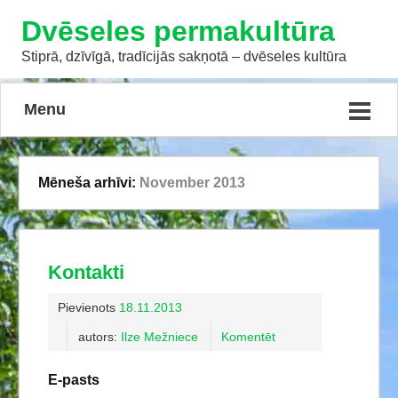
Dvēseles permakultūra
Stiprā, dzīvīgā, tradīcijās sakņotā – dvēseles kultūra
Menu
Mēneša arhīvi:
November 2013
Kontakti
Pievienots
18.11.2013
autors:
Ilze Mežniece
Komentēt
E-pasts