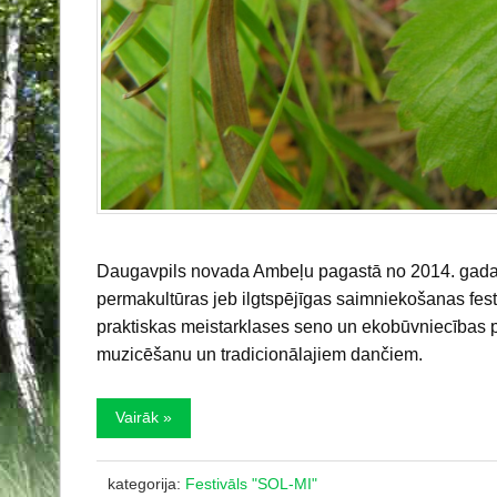
Daugavpils novada Ambeļu pagastā no 2014. gada 2.
permakultūras jeb ilgtspējīgas saimniekošanas fest
praktiskas meistarklases seno un ekobūvniecības p
muzicēšanu un tradicionālajiem dančiem.
Vairāk »
kategorija:
Festivāls "SOL-MI"