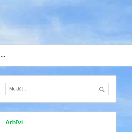
I…
Arhīvi