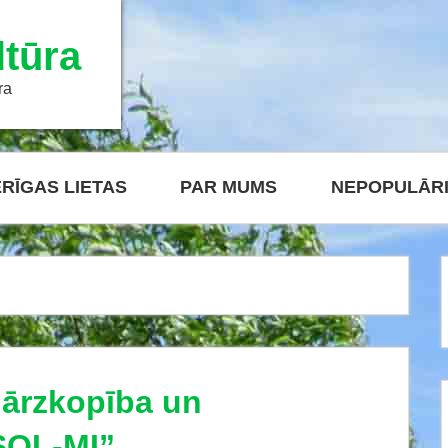
tūra
ra
RĪGAS LIETAS
PAR MUMS
NEPOPULĀR
ārzkopība un
SOL-MI”