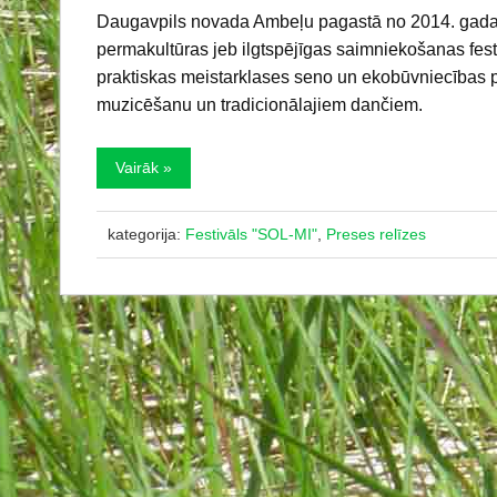
Daugavpils novada Ambeļu pagastā no 2014. gada 2.
permakultūras jeb ilgtspējīgas saimniekošanas fest
praktiskas meistarklases seno un ekobūvniecības p
muzicēšanu un tradicionālajiem dančiem.
Vairāk »
kategorija:
Festivāls "SOL-MI"
,
Preses relīzes