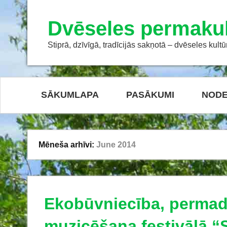
Dvēseles permakul
Stiprā, dzīvīgā, tradīcijās sakņotā – dvēseles kultū
SĀKUMLAPA
PASĀKUMI
NODE
Mēneša arhīvi:
June 2014
Ekobūvniecība, permad
muzicēšana festivālā “