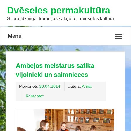
Dvēseles permakultūra
Stiprā, dzīvīgā, tradīcijās sakņotā – dvēseles kultūra
Menu
Ambeļos meistarus satika
vijolnieki un saimnieces
Pievienots
30.04.2014
autors:
Anna
Komentēt