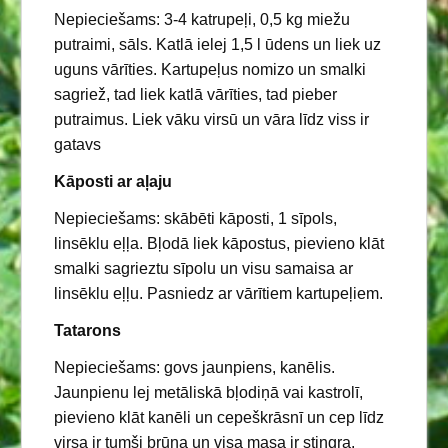
Nepieciešams: 3-4 katrupeļi, 0,5 kg miežu
putraimi, sāls. Katlā ielej 1,5 l ūdens un liek uz
uguns vārīties. Kartupeļus nomizo un smalki
sagriež, tad liek katlā vārīties, tad pieber
putraimus. Liek vāku virsū un vāra līdz viss ir
gatavs
Kāposti ar aļaju
Nepieciešams: skābēti kāposti, 1 sīpols,
linsēklu eļļa. Bļodā liek kāpostus, pievieno klāt
smalki sagrieztu sīpolu un visu samaisa ar
linsēklu eļļu. Pasniedz ar vārītiem kartupeļiem.
Tatarons
Nepieciešams: govs jaunpiens, kanēlis.
Jaunpienu lej metāliskā bļodiņā vai kastrolī,
pievieno klāt kanēli un cepeškrāsnī un cep līdz
virsa ir tumši brūna un visa masa ir stingra.