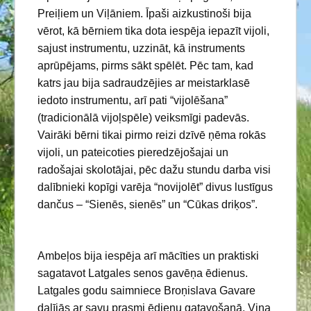
Preiļiem un Viļāniem. Īpaši aizkustinoši bija
vērot, kā bērniem tika dota iespēja iepazīt vijoli,
sajust instrumentu, uzzināt, kā instruments
aprūpējams, pirms sākt spēlēt. Pēc tam, kad
katrs jau bija sadraudzējies ar meistarklasē
iedoto instrumentu, arī pati “vijolēšana”
(tradicionālā vijoļspēle) veiksmīgi padevās.
Vairāki bērni tikai pirmo reizi dzīvē ņēma rokās
vijoli, un pateicoties pieredzējošajai un
radošajai skolotājai, pēc dažu stundu darba visi
dalībnieki kopīgi varēja “novijolēt” divus lustīgus
dančus – “Sienēs, sienēs” un “Cūkas driķos”.
Ambeļos bija iespēja arī mācīties un praktiski
sagatavot Latgales senos gavēņa ēdienus.
Latgales godu saimniece Broņislava Gavare
dalījās ar savu prasmi ēdienu gatavošanā. Viņa