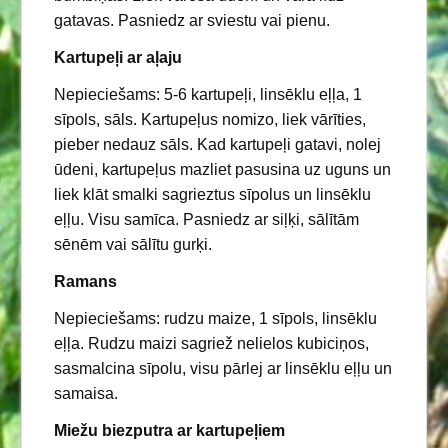
gatavas. Pasniedz ar sviestu vai pienu.
Kartupeļi ar aļaju
Nepieciešams: 5-6 kartupeļi, linsēklu eļļa, 1
sīpols, sāls. Kartupeļus nomizo, liek vārīties,
pieber nedauz sāls. Kad kartupeļi gatavi, nolej
ūdeni, kartupeļus mazliet pasusina uz uguns un
liek klāt smalki sagrieztus sīpolus un linsēklu
eļļu. Visu samīca. Pasniedz ar siļķi, sālītām
sēnēm vai sālītu gurķi.
Ramans
Nepieciešams: rudzu maize, 1 sīpols, linsēklu
eļļa. Rudzu maizi sagriež nelielos kubiciņos,
sasmalcina sīpolu, visu pārlej ar linsēklu eļļu un
samaisa.
Miežu biezputra ar kartupeļiem