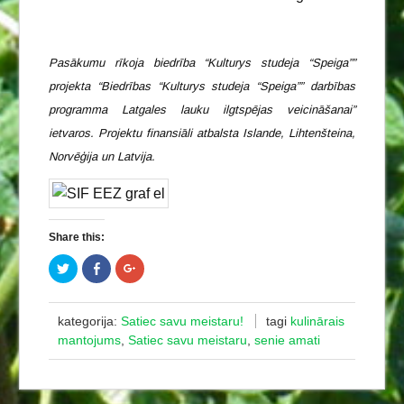
Pasākumu rīkoja biedrība “Kulturys studeja “Speiga””
projekta “Biedrības “Kulturys studeja “Speiga”” darbības
programma Latgales lauku ilgtspējas veicināšanai”
ietvaros. Projektu finansiāli atbalsta Islande, Lihtenšteina,
Norvēģija un Latvija.
Share this:
C
C
C
l
l
l
i
i
i
c
c
c
k
k
k
t
t
t
kategorija:
Satiec savu meistaru!
tagi
kulinārais
o
o
o
mantojums
,
Satiec savu meistaru
,
senie amati
s
s
s
h
h
h
a
a
a
r
r
r
e
e
e
o
o
o