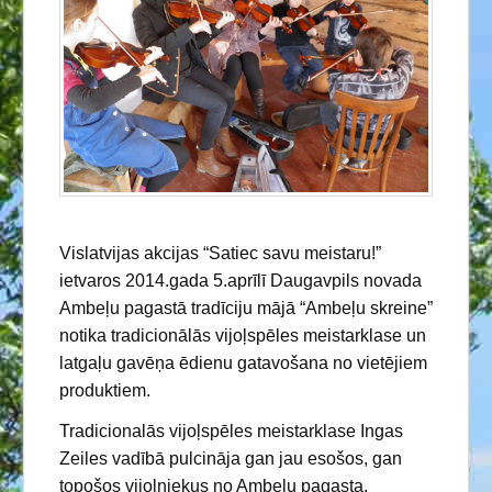
Vislatvijas akcijas “Satiec savu meistaru!”
ietvaros 2014.gada 5.aprīlī Daugavpils novada
Ambeļu pagastā tradīciju mājā “Ambeļu skreine”
notika tradicionālās vijoļspēles meistarklase un
latgaļu gavēņa ēdienu gatavošana no vietējiem
produktiem.
Tradicionalās vijoļspēles meistarklase Ingas
Zeiles vadībā pulcināja gan jau esošos, gan
topošos vijolniekus no Ambeļu pagasta,