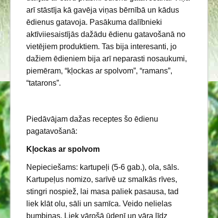
arī stāstīja kā gavēja viņas bērnībā un kādus
ēdienus gatavoja. Pasākuma dalībnieki
aktīviiesaistījās dažādu ēdienu gatavošanā no
vietējiem produktiem. Tas bija interesanti, jo
dažiem ēdieniem bija arī neparasti nosaukumi,
piemēram, “kļockas ar spolvom”, “ramans”,
“tatarons”.
Piedāvājam dažas receptes šo ēdienu
pagatavošanā:
Kļockas ar spolvom
Nepieciešams: kartupeļi (5-6 gab.), ola, sāls.
Kartupeļus nomizo, sarīvē uz smalkās rīves,
stingri nospiež, lai masa paliek pasausa, tad
liek klāt olu, sāli un samīca. Veido nelielas
bumbiņas. Liek vārošā ūdenī un vāra līdz