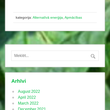
kategorija:
Alternatīvā enerģija
,
Apmācības
Arhīvi
August 2022
April 2022
March 2022
December 2021