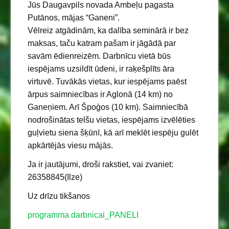
Jūs Daugavpils novada Ambeļu pagasta
Putānos, mājas “Ganeni”.
Vēlreiz atgādinām, ka dalība seminārā ir bez
maksas, taču katram pašam ir jāgādā par
savām ēdienreizēm. Darbnīcu vietā būs
iespējams uzsildīt ūdeni, ir raķešplīts āra
virtuvē. Tuvākās vietas, kur iespējams paēst
ārpus saimniecības ir Aglonā (14 km) no
Ganeņiem. Arī Špoģos (10 km). Saimniecībā
nodrošinātas telšu vietas, iespējams izvēlēties
guļvietu siena šķūnī, kā arī meklēt iespēju gulēt
apkārtējās viesu mājās.
Ja ir jautājumi, droši rakstiet, vai zvaniet:
26358845(Ilze)
Uz drīzu tikšanos
programma darbnicai_PANELI