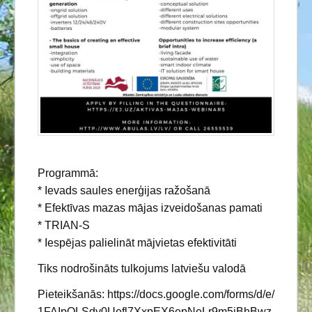
Programmā:
* Ievads saules enerģijas ražošanā
* Efektīvas mazas mājas izveidošanas pamati
* TRIAN-S
* Iespējas palielināt mājvietas efektivitāti
Tiks nodrošināts tulkojums latviešu valodā
Pieteikšanās: https://docs.google.com/forms/d/e/
1FAIpQLSdy0Uefl7XxpEX6epNeLr9m5jBhBwz