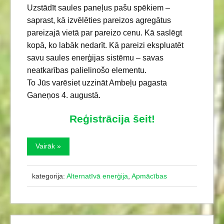
Uzstādīt saules paneļus pašu spēkiem –
saprast, kā izvēlēties pareizos agregātus
pareizajā vietā par pareizo cenu. Kā saslēgt
kopā, ko labāk nedarīt. Kā pareizi ekspluatēt
savu saules enerģijas sistēmu – savas
neatkarības palielinošo elementu.
To Jūs varēsiet uzzināt Ambeļu pagasta
Ganeņos 4. augustā.
Reģistrācija šeit!
Vairāk »
kategorija:
Alternatīvā enerģija
,
Apmācības