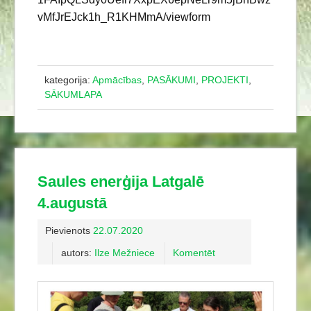
vMfJrEJck1h_R1KHMmA/viewform
kategorija:
Apmācības
,
PASĀKUMI
,
PROJEKTI
,
SĀKUMLAPA
Saules enerģija Latgalē
4.augustā
Pievienots
22.07.2020
autors:
Ilze Mežniece
Komentēt