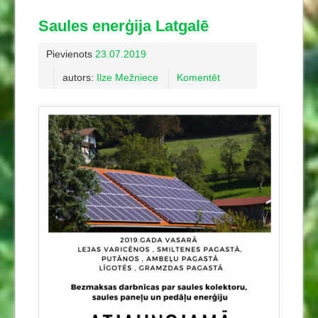
Saules enerģija Latgalē
Pievienots
23.07.2019
autors:
Ilze Mežniece
Komentēt