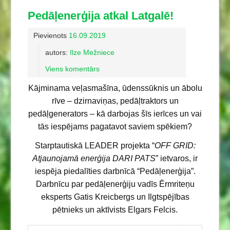
Pedāļenerģija atkal Latgalē!
Pievienots
16.09.2019
autors:
Ilze Mežniece
Viens komentārs
Kājminama veļasmašīna, ūdenssūknis un ābolu
rīve – dzirnaviņas, pedāļtraktors un
pedāļgenerators – kā darbojas šīs ierīces un vai
tās iespējams pagatavot saviem spēkiem?
Starptautiskā LEADER projekta “
OFF GRID:
Atjaunojamā enerģija DARI PATS
” ietvaros, ir
iespēja piedalīties darbnīcā “Pedāļenerģija”.
Darbnīcu par pedāļenerģiju vadīs Ērmriteņu
eksperts Gatis Kreicbergs un Ilgtspējības
pētnieks un aktīvists Elgars Felcis.