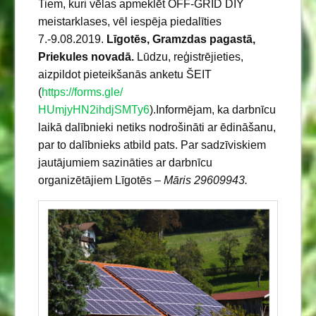
Tiem, kuri vēlas apmeklēt OFF-GRID DIY
meistarklases, vēl iespēja piedalīties
7.-9.08.2019.
Līgotēs, Gramzdas pagastā,
Priekules novadā.
Lūdzu, reģistrējieties,
aizpildot pieteikšanās anketu ŠEIT
(
https://forms.gle/
HUmjyHN2ihdjSMTy6
).Informējam, ka darbnīcu
laikā dalībnieki netiks nodrošināti ar ēdināšanu,
par to dalībnieks atbild pats. Par sadzīviskiem
jautājumiem sazināties ar darbnīcu
organizētājiem Līgotēs –
Māris 29609943.