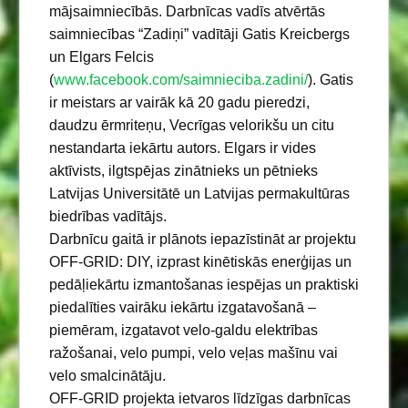
mājsaimniecībās. Darbnīcas vadīs atvērtās
saimniecības “Zadiņi” vadītāji Gatis Kreicbergs
un Elgars Felcis
(
www.facebook.com/saimnieciba.
zadini/
). Gatis
ir meistars ar vairāk kā 20 gadu pieredzi,
daudzu ērmriteņu, Vecrīgas velorikšu un citu
nestandarta iekārtu autors. Elgars ir vides
aktīvists, ilgtspējas zinātnieks un pētnieks
Latvijas Universitātē un Latvijas permakultūras
biedrības vadītājs.
Darbnīcu gaitā ir plānots iepazīstināt ar projektu
OFF-GRID: DIY, izprast kinētiskās enerģijas un
pedāļiekārtu izmantošanas iespējas un praktiski
piedalīties vairāku iekārtu izgatavošanā –
piemēram, izgatavot velo-galdu elektrības
ražošanai, velo pumpi, velo veļas mašīnu vai
velo smalcinātāju.
OFF-GRID projekta ietvaros līdzīgas darbnīcas