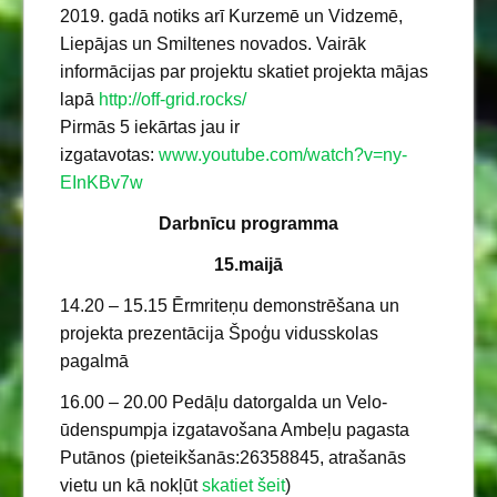
2019. gadā notiks arī Kurzemē un Vidzemē,
Liepājas un Smiltenes novados. Vairāk
informācijas par projektu skatiet projekta mājas
lapā
http://off-grid.rocks/
Pirmās 5 iekārtas jau ir
izgatavotas:
www.youtube.com/
watch?v=ny-
EInKBv7w
Darbnīcu programma
15.maijā
14.20 – 15.15 Ērmriteņu demonstrēšana un
projekta prezentācija Špoģu vidusskolas
pagalmā
16.00 – 20.00 Pedāļu datorgalda un Velo-
ūdenspumpja izgatavošana Ambeļu pagasta
Putānos (pieteikšanās:26358845, atrašanās
vietu un kā nokļūt
skatiet šeit
)