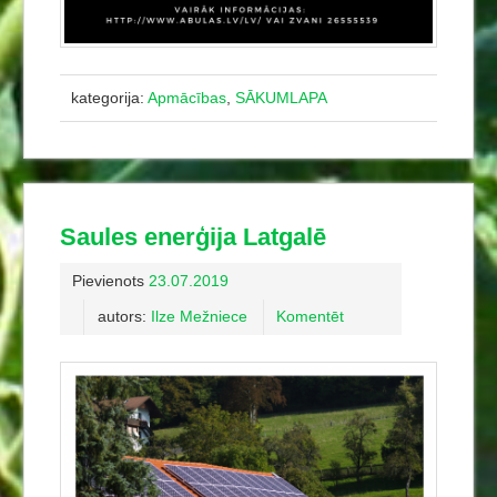
kategorija:
Apmācības
,
SĀKUMLAPA
Saules enerģija Latgalē
Pievienots
23.07.2019
autors:
Ilze Mežniece
Komentēt