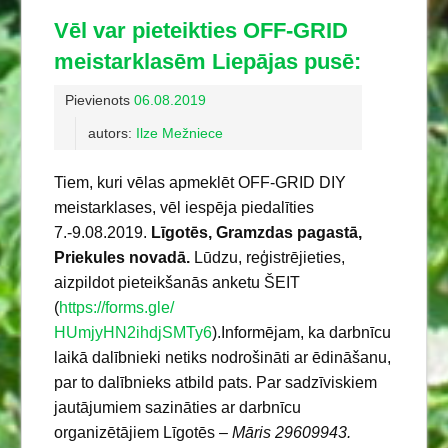
Vēl var pieteikties OFF-GRID
meistarklasēm Liepājas pusē:
Pievienots
06.08.2019
autors:
Ilze Mežniece
Tiem, kuri vēlas apmeklēt OFF-GRID DIY
meistarklases, vēl iespēja piedalīties
7.-9.08.2019.
Līgotēs, Gramzdas pagastā,
Priekules novadā.
Lūdzu, reģistrējieties,
aizpildot pieteikšanās anketu ŠEIT
(
https://forms.gle/
HUmjyHN2ihdjSMTy6
).Informējam, ka darbnīcu
laikā dalībnieki netiks nodrošināti ar ēdināšanu,
par to dalībnieks atbild pats. Par sadzīviskiem
jautājumiem sazināties ar darbnīcu
organizētājiem Līgotēs –
Māris 29609943.