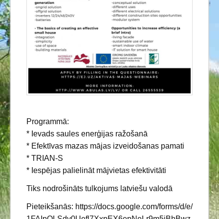
Programmā:
* Ievads saules enerģijas ražošanā
* Efektīvas mazas mājas izveidošanas pamati
* TRIAN-S
* Iespējas palielināt mājvietas efektivitāti
Tiks nodrošināts tulkojums latviešu valodā
Pieteikšanās: https://docs.google.com/forms/d/e/
1FAIpQLSdy0Uefl7XxpEX6epNeLr9m5jBhBwz