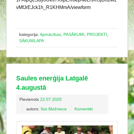
vMfJrEJck1h_R1KHMmA/viewform
kategorija:
Apmācības
,
PASĀKUMI
,
PROJEKTI
,
SĀKUMLAPA
Saules enerģija Latgalē
4.augustā
Pievienots
22.07.2020
autors:
Ilze Mežniece
Komentēt