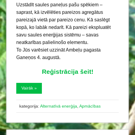
Uzstādīt saules paneļus pašu spēkiem –
saprast, kā izvēlēties pareizos agregātus
pareizajā vietā par pareizo cenu. Kā saslēgt
kopā, ko labāk nedarīt. Kā pareizi ekspluatēt
savu saules enerģijas sistēmu – savas
neatkarības palielinošo elementu.
To Jūs varēsiet uzzināt Ambeļu pagasta
Ganeņos 4. augustā.
Reģistrācija šeit!
Vairāk »
kategorija:
Alternatīvā enerģija
,
Apmācības