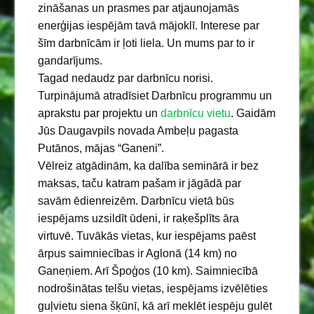
zināšanas un prasmes par atjaunojamās
enerģijas iespējām tavā mājoklī. Interese par
šīm darbnīcām ir ļoti liela. Un mums par to ir
gandarījums.
Tagad nedaudz par darbnīcu norisi.
Turpinājumā atradīsiet Darbnīcu programmu un
aprakstu par projektu un
darbnīcu vietu
. Gaidām
Jūs Daugavpils novada Ambeļu pagasta
Putānos, mājas “Ganeni”.
Vēlreiz atgādinām, ka dalība seminārā ir bez
maksas, taču katram pašam ir jāgādā par
savām ēdienreizēm. Darbnīcu vietā būs
iespējams uzsildīt ūdeni, ir raķešplīts āra
virtuvē. Tuvākās vietas, kur iespējams paēst
ārpus saimniecības ir Aglonā (14 km) no
Ganeņiem. Arī Špoģos (10 km). Saimniecībā
nodrošinātas telšu vietas, iespējams izvēlēties
guļvietu siena šķūnī, kā arī meklēt iespēju gulēt