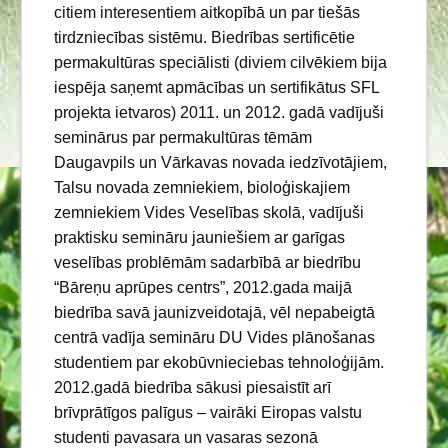
citiem interesentiem aitkopībā un par tiešās
tirdzniecības sistēmu. Biedrības sertificētie
permakultūras speciālisti (diviem cilvēkiem bija
iespēja saņemt apmācības un sertifikātus SFL
projekta ietvaros) 2011. un 2012. gadā vadījuši
seminārus par permakultūras tēmām
Daugavpils un Vārkavas novada iedzīvotājiem,
Talsu novada zemniekiem, bioloģiskajiem
zemniekiem Vides Veselības skolā, vadījuši
praktisku semināru jauniešiem ar garīgas
veselības problēmām sadarbībā ar biedrību
“Bāreņu aprūpes centrs”, 2012.gada maijā
biedrība savā jaunizveidotajā, vēl nepabeigtā
centrā vadīja semināru DU Vides plānošanas
studentiem par ekobūvnieciebas tehnoloģijām.
2012.gadā biedrība sākusi piesaistīt arī
brīvprātīgos palīgus – vairāki Eiropas valstu
studenti pavasara un vasaras sezonā