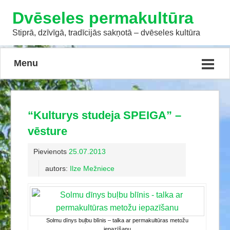
Dvēseles permakultūra
Stiprā, dzīvīgā, tradīcijās sakņotā – dvēseles kultūra
Menu
“Kulturys studeja SPEIGA” –
vēsture
Pievienots
25.07.2013
autors:
Ilze Mežniece
Solmu dīnys buļbu blīnis – talka ar permakultūras metožu
iepazīšanu