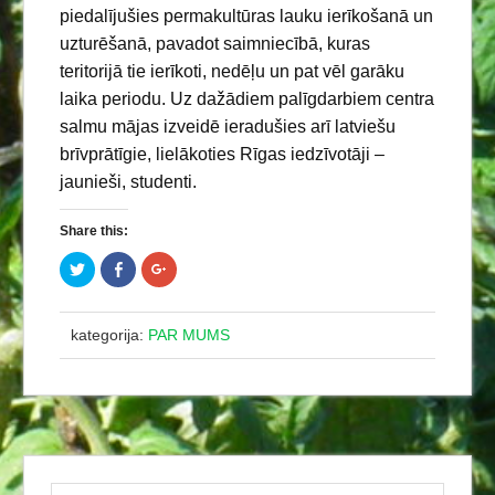
piedalījušies permakultūras lauku ierīkošanā un
uzturēšanā, pavadot saimniecībā, kuras
teritorijā tie ierīkoti, nedēļu un pat vēl garāku
laika periodu. Uz dažādiem palīgdarbiem centra
salmu mājas izveidē ieradušies arī latviešu
brīvprātīgie, lielākoties Rīgas iedzīvotāji –
jaunieši, studenti.
Share this:
C
C
C
l
l
l
i
i
i
c
c
c
k
k
k
t
t
t
kategorija:
PAR MUMS
o
o
o
s
s
s
h
h
h
a
a
a
r
r
r
e
e
e
o
o
o
n
n
n
T
F
G
w
a
o
i
c
o
t
e
g