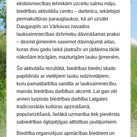
ekobūvniecības tehnikām uzceltu salmu māju,
biedrības aktivitāšu centru – darbnīcu, iekārtojot
permakultūras parauglaukus, kā arī uzsākt
Daugavpils un Vārkavas novados
lauksaimniecības dzīvnieku dāvināšanas praksi
– desmit ģimenēm saņemot dāvinājumā aitas,
kuras divu gadu laikā jāatražo un jādāvina tālāk
nākošām trūcīgām, mazturīgām lauku ģimenēm.
Šo aktivitāšu rezultātā, biedrības biedru skaits
papildinās ar vietējiem lauku iedzīvotājiem,
kuru pamatdarbība saistīta ar lauksaimniecību,
mainās biedrības darbības akcenti. Lai gan vēl
arvien turpinās biedrības darbība Latgales
tradicionālās kultūras apzināšanā,
popularizēšanā, lielākā uzmanība tiek pievērsta
sabiedrības ilgtspējīgas attīstības jautājumiem.
Biedrība organizējusi apmācības biedriem un