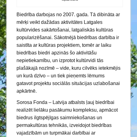
Biedrība darbojas no 2007. gada. Tā dibināta ar
mērķi veikt dažādas aktivitātes Latgales
kultūrvides sakārtošanai, latgaliskās kultūras
popularizēšanai. Sākotnējā biedrības darbība ir
saistīta ar kultūras projektiem, tomēr ar laiku
biedrības biedri apzinās šo aktivitāšu
nepietiekamību, un izprotot kultūrvidi tās
plašākajā nozīmē – vide, kuru cilvēks ietekmējis
un kurā dzīvo – un tiek pieņemts lēmums
gatavot projektu sociālās situācijas uzlabošanai
apkārtnē.
Sorosa Fonda – Latvija atbalsts ļauj biedrībai
realizēt lielāku pasākumu kompleksu, apmācot
biedrus ilgtspējīgas saimniekošanas un
permakultūras tehnikās, izveidojot biedrības
vajadzībām un turpmākai darbībai ar