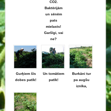
CO2.
Baktērijām
un sēnēm
pats
mielasts!
Garšīgi, vai
ne?
Gurķiem šīs
Un tomātiem
Burkāni tur
dobes patīk!
patīk!
pa augšu
iznīka,