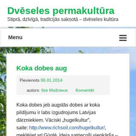
Dvēseles permakultūra
Stiprā, dzīvīgā, tradīcijās sakņotā – dvēseles kultūra
Menu
Koka dobes aug
Pievienots
06.01.2014
autors:
Ilze Mežniece
Komentēt
Koka dobes jeb augstās dobes ar koka
pildījumu ir labs izgudrojums Latvijas
dārzniekiem. Vāciski „hugelkultur”,
saite:
http://www.richsoil.com/
hugelkultur/
,
meklējiet arī Gūglē. Ideja satriecoši vienkārša –