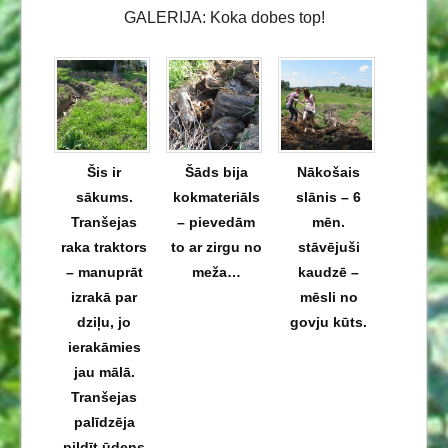
GALERIJA: Koka dobes top!
Šis ir
Šāds bija
Nākošais
sākums.
kokmateriāls
slānis – 6
Tranšejas
– pievedām
mēn.
raka traktors
to ar zirgu no
stāvējuši
– manuprāt
meža…
kaudzē –
izrakā par
mēsli no
dziļu, jo
govju kūts.
ierakāmies
jau mālā.
Tranšejas
palīdzēja
pildīt ūdens