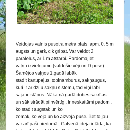
Veidojas valnis pusotra metra plats, apm. 0, 5 m
augsts un garš, cik gribat. Var veidot 2
paralēlus, ar 1 m atstarpi. Pārdomājiet
vaļņu izvietojumu (valdošie vēji un D puse).
Šamējos vaļņos 1.gadā labāk
stādīt kartupeļus, topinambūrus, sakņaugus,
kuri ir ar dziļu sakņu sistēmu, tad viņi labi
sajauc slāņus. Nākamā gadā dobes sakrītas
un sāk strādāt pilnvērtīgi. Ir neskaitāmi padomi,
ko stādīt augstāk un ko
zemāk, ko vēja un ko aizvēja pusē. Bet to jau
var arī paši piedomāt. Galvenā ideja ir tāda, ka