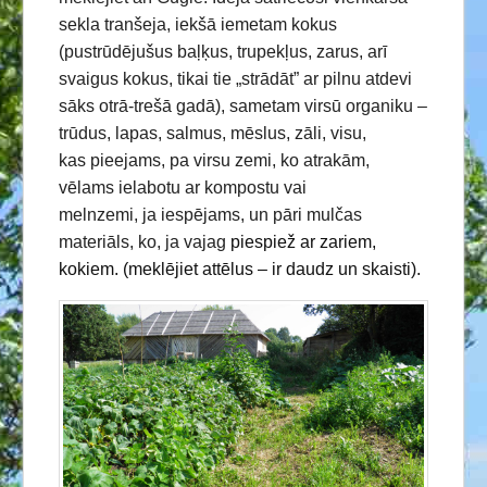
sekla tranšeja, iekšā iemetam kokus
(pustrūdējušus baļķus, trupekļus, zarus, arī
svaigus kokus, tikai tie „strādāt” ar pilnu atdevi
sāks otrā-trešā gadā), sametam virsū organiku –
trūdus, lapas, salmus, mēslus, zāli, visu,
kas pieejams, pa virsu zemi, ko atrakām,
vēlams ielabotu ar kompostu vai
melnzemi, ja iespējams, un pāri mulčas
materiāls, ko, ja vajag
piespiež ar zariem,
kokiem. (meklējiet attēlus – ir daudz un skaisti).