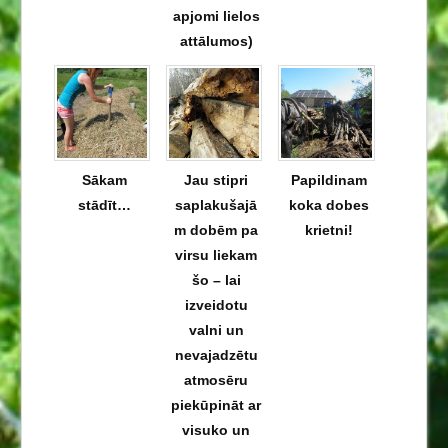
apjomi lielos
attālumos)
Sākam
Jau stipri
Papildinam
stādīt…
saplakušajā
koka dobes
m dobēm pa
krietni!
virsu liekam
šo – lai
izveidotu
valni un
nevajadzētu
atmosēru
piekūpināt ar
visuko un