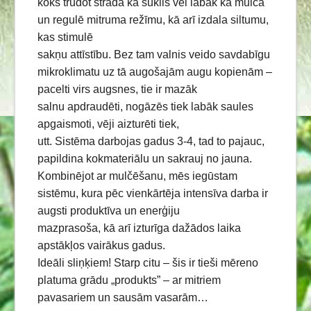
koks trūdot strādā kā sūklis vēl labāk kā mulča
un regulē mitruma režīmu, kā arī izdala siltumu,
kas stimulē
sakņu attīstību. Bez tam valnis veido savdabīgu
mikroklimatu uz tā augošajām augu kopienām –
pacelti virs augsnes, tie ir mazāk
salnu apdraudēti, nogāzēs tiek labāk saules
apgaismoti, vēji aizturēti tiek,
utt. Sistēma darbojas gadus 3-4, tad to pajauc,
papildina kokmateriālu un sakrauj no jauna.
Kombinējot ar mulčēšanu, mēs iegūstam
sistēmu, kura pēc vienkārtēja intensīva darba ir
augsti produktīva un enerģiju
mazprasoša, kā arī izturīga dažādos laika
apstākļos vairākus gadus.
Ideāli sliņķiem! Starp citu – šis ir tieši mēreno
platuma grādu „produkts” – ar mitriem
pavasariem un sausām vasarām…