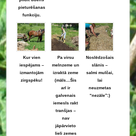
pieturēšanas
funkciju.
Kur vien
Pa virsu
Noslēdzošais
iespējams –
melnzeme un
slānis –
izmantojām
izraktā zeme
salmi mulčai,
zirgspēku!
(māls…Šis
lai
arī ir
neuzmetas
galvenais
“nezāle”:)
iemesls rakt
tranšjas –
nav
jāpārvieto
lieli zemes