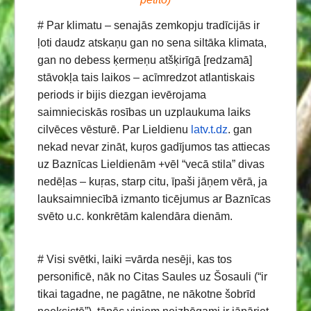
# Par klimatu – senajās zemkopju tradīcijās ir
ļoti daudz atskaņu gan no sena siltāka klimata,
gan no debess ķermeņu atšķirīgā [redzamā]
stāvokļa tais laikos – acīmredzot atlantiskais
periods ir bijis diezgan ievērojama
saimnieciskās rosības un uzplaukuma laiks
cilvēces vēsturē. Par Lieldienu
latv.t.dz
. gan
nekad nevar zināt, kuŗos gadījumos tas attiecas
uz Baznīcas Lieldienām +vēl “vecā stila” divas
nedēļas – kuŗas, starp citu, īpaši jāņem vērā, ja
lauksaimniecībā izmanto ticējumus ar Baznīcas
svēto u.c. konkrētām kalendāra dienām.
# Visi svētki, laiki =vārda nesēji, kas tos
personificē, nāk no Citas Saules uz Šosauli (“ir
tikai tagadne, ne pagātne, ne nākotne šobrīd