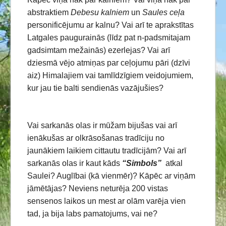
abstraktiem
Debesu kalniem
un
Saules ceļa
personificējumu ar kalnu? Vai arī te aprakstītas
Latgales paugurainās (līdz pat n-padsmitajam
gadsimtam mežainās) ezerlejas? Vai arī
dziesmā vējo atmiņas par ceļojumu pāri (dzīvi
aiz) Himalajiem vai tamlīdzīgiem veidojumiem,
kur jau tie balti sendienās vazājušies?
Vai sarkanās olas ir mūžam bijušas vai arī
ienākušas ar olkrāsošanas tradīciju no
jaunākiem laikiem cittautu tradīcijām? Vai arī
sarkanās olas ir kaut kāds
“Simbols”
atkal
Saulei? Auglībai (kā vienmēr)? Kāpēc ar viņām
jāmētājas? Neviens neturēja 200 vistas
sensenos laikos un mest ar olām varēja vien
tad, ja bija labs pamatojums, vai ne?