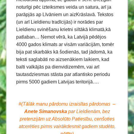
noturīgi pēc izteiksmes veida un satura, arī ja
parāpjās ap Līvāniem un aizKrāslavā. Tekstos
(un arī Lieldienu tradīcijās) ir norādes par
Lieldienu svinēšanu krietni siltākā klimatā,kā
patlaban… Ņemot vērā, ka Latvijā pēdējos
4000 gados klimats ar visām variācijām, tomēr
bija pat skarbāks kā šodienās, tad jādomā, ka
teksti saglabāti no aizsenākiem laikiem, kad
balti valkājās pa dienvidizemēm, vai arī
tautasdziesmas stāsta par atlantisko periodu
pirms 5000 gadiem Latvijas teritorijā….
#(Tālāk manu pārdomu izraisītas pārdomas –
Anete Simanovska
par Lieldienām, bez
pretenzijām uz Absolūto Patiesību, cenšoties
atcerēties pirms vairākdesmit gadiem studēto,
pētīto)