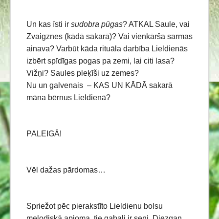
Un kas īsti ir
sudobra pūgas
? ATKAL Saule, vai
Zvaigznes (kādā sakarā)? Vai vienkārša sarmas
ainava? Varbūt kāda rituāla darbība Lieldienās
izbērt spīdīgas pogas pa zemi, lai citi lasa?
Vižņi? Saules pleķīši uz zemes?
Nu un galvenais – KAS UN KĀDĀ sakarā
māna bērnus Lieldienā?
PALEIGĀ!
Vēl dažas pārdomas…
Spriežot pēc pierakstīto Lieldienu bolsu
melodiskā apjoma, tie gabali ir seni. Diezgan