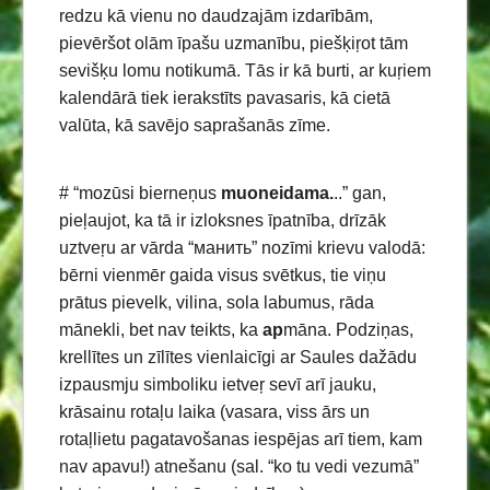
redzu kā vienu no daudzajām izdarībām,
pievēršot olām īpašu uzmanību, piešķiŗot tām
sevišķu lomu notikumā. Tās ir kā burti, ar kuŗiem
kalendārā tiek ierakstīts pavasaris, kā cietā
valūta, kā savējo saprašanās zīme.
# “mozūsi bierneņus
muoneidama.
..” gan,
pieļaujot, ka tā ir izloksnes īpatnība, drīzāk
uztveŗu ar vārda “манить” nozīmi krievu valodā:
bērni vienmēr gaida visus svētkus, tie viņu
prātus pievelk, vilina, sola labumus, rāda
mānekli, bet nav teikts, ka
ap
māna. Podziņas,
krellītes un zīlītes vienlaicīgi ar Saules dažādu
izpausmju simboliku ietveŗ sevī arī jauku,
krāsainu rotaļu laika (vasara, viss ārs un
rotaļlietu pagatavošanas iespējas arī tiem, kam
nav apavu!) atnešanu (sal. “ko tu vedi vezumā”