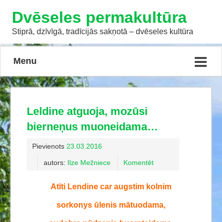
Dvēseles permakultūra
Stiprā, dzīvīgā, tradīcijās sakņotā – dvēseles kultūra
Menu
Leldine atguoja, mozūsi
bierneņus muoneidama…
Pievienots
23.03.2016
autors:
Ilze Mežniece
Komentēt
Atīti Lendine car augstim kolnim
sorkonys ūlenis mātuodama,