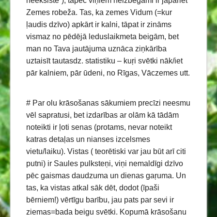
neeksistē”), tāpēc viņiem neizbēgami ir jāpāriet
Zemes robeža. Tas, ka zemes Vidum (=kur
ļaudis dzīvo) apkārt ir kalni, tāpat ir zināms
vismaz no pēdējā leduslaikmeta beigām, bet
man no Tava jautājuma uznāca ziņkārība
uztaisīt tautasdz. statistiku – kuŗi svētki nāk/iet
pār kalniem, pār ūdeni, no Rīgas, Vāczemes utt.
# Par olu krāsošanas sākumiem precīzi neesmu
vēl sapratusi, bet izdarības ar olām kā tādām
noteikti ir ļoti senas (protams, nevar noteikt
katras detaļas un nianses izcelsmes
vietu/laiku). Vistas ( teorētiski var jau būt arī citi
putni) ir Saules pulksteņi, viņi nemaldīgi dzīvo
pēc gaismas daudzuma un dienas gaŗuma. Un
tas, ka vistas atkal sāk dēt, dodot (īpaši
bērniem!) vērtīgu barību, jau pats par sevi ir
ziemas=bada beigu svētki. Kopumā krāsošanu