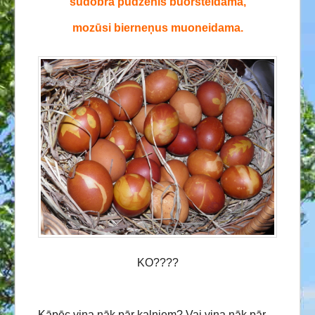
sudobra pūdzenis buorsteidama,
mozūsi bierneņus muoneidama.
KO????
Kāpēc viņa nāk pār kalniem? Vai viņa nāk pār