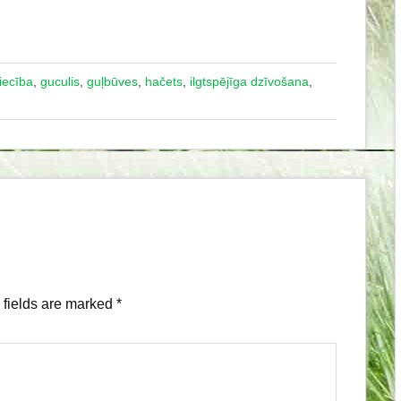
iecība
,
guculis
,
guļbūves
,
hačets
,
ilgtspējīga dzīvošana
,
fields are marked
*