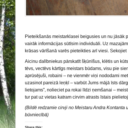
Pieteikšanās meistarklasei beigusies un nu jāsāk 
vairāk informācijas sūtīsim individuāli. Uz mazajā
krāsas vārīšanā varēs pieteikties arī viesi. Sekojiet
Aicinu dalībniekus pārskatīt šķūnīšus, klētis un kū
tēvs, vectēvs kārtīgs meistars būdams, visu pie sien
aprūsējuši, robaini – ne vienmēr viņi nododami metā
uzasinot pareizā leņķī – varbūt Jums mājā īsts dārg
lietojams”, nolieciet pa rokai līdzi ņemšanai – meist
tur pat uz vietas katram cirvim atrasts īstais pieliet
(Bildē redzamie cirvji no Meistaru Andra Kontanta 
būvniecībā)
Share this: