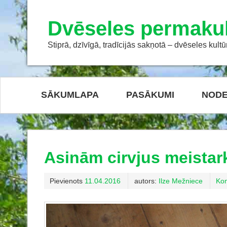
Dvēseles permakul
Stiprā, dzīvīgā, tradīcijās sakņotā – dvēseles kultū
SĀKUMLAPA
PASĀKUMI
NODE
Asinām cirvjus meistark
Pievienots
11.04.2016
autors:
Ilze Mežniece
Ko