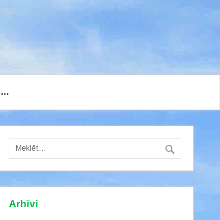
I…
Arhīvi