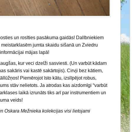
posties un rosīties pasākuma gaidās! Dalībniekiem
m meistarklasēm jumta skaidu sišanā un Zviedru
 informācijai mājas lapā!
tsaugšas, kur veci dzelži sasviesti. (Un varbūt kādam
as sakāris vai kastē sakārtojis). Cirvji bez kātiem,
llūžņos! Piemērojot īsto kātu, izslīpējot robus,
ums stāv nelietots. Ja atrodas kas aizdomīgi “varbūt
arklases laikā izrunāts tiks arī par instrumentiem un
ojuma veids!
un Oskara Mežnieka kolekcijas visi lietojami