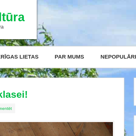
tūra
ra
RĪGAS LIETAS
PAR MUMS
NEPOPULĀR
lasei!
mentēt