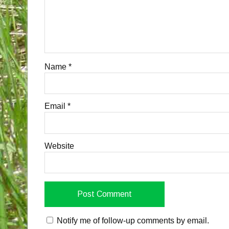
d
n
d
o
d
o
w
o
w
)
w
)
)
Name
*
Email
*
Website
Notify me of follow-up comments by email.