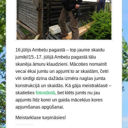
16.jūlijs Ambeļu pagastā – top jaunie skaidu
jumiķi!15.-17. jūlijā Ambeļu pagastā tālu
skanēja āmuru klaudzieni. Mācoties nomainīt
vecai ēkai jumtu un apjumt to ar skaidām, četri
vīri sirdīgi dzina dažāda izmēra naglas jumta
konstrukcijā un skaidās. Kā gāja meistraklasē –
skatieties
fotostāstā
, bet klēts jumts nu jau
apjumts līdz korei un gaida mācekļus kores
apjumšanas apgūšanai.
Meistarklase turpināsies!