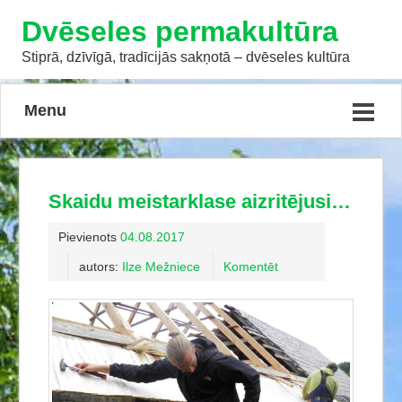
Dvēseles permakultūra
Stiprā, dzīvīgā, tradīcijās sakņotā – dvēseles kultūra
Menu
Skaidu meistarklase aizritējusi…
Pievienots
04.08.2017
autors:
Ilze Mežniece
Komentēt