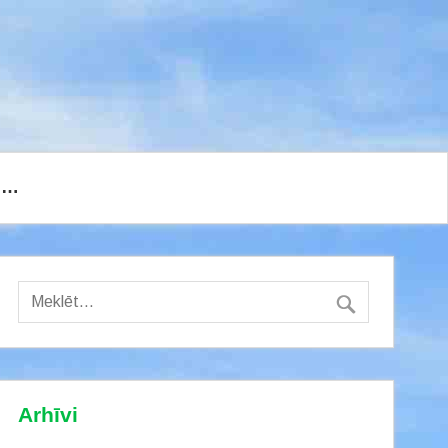
I…
Arhīvi