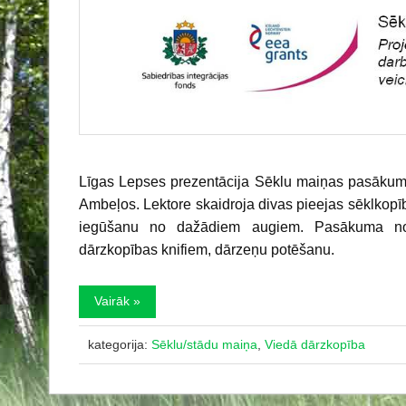
Līgas Lepses prezentācija Sēklu maiņas pasākum
Ambeļos. Lektore skaidroja divas pieejas sēklkopīb
iegūšanu no dažādiem augiem. Pasākuma nos
dārzkopības knifiem, dārzeņu potēšanu.
Vairāk »
kategorija:
Sēklu/stādu maiņa
,
Viedā dārzkopība