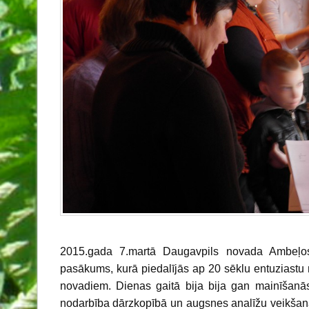
2015.gada 7.martā Daugavpils novada Ambeļos 
pasākums, kurā piedalījās ap 20 sēklu entuziastu
novadiem. Dienas gaitā bija bija gan mainīšanās 
nodarbība dārzkopībā un augsnes analīžu veikšanā,