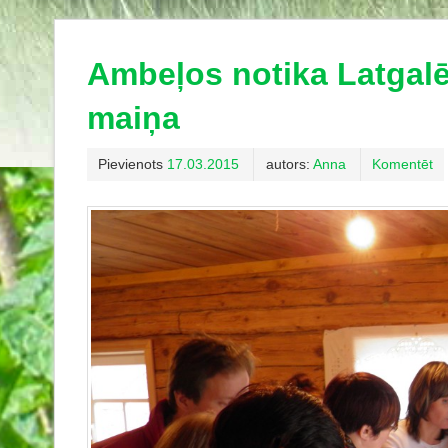
Ambeļos notika Latgalē
maiņa
Pievienots
17.03.2015
autors:
Anna
Komentēt