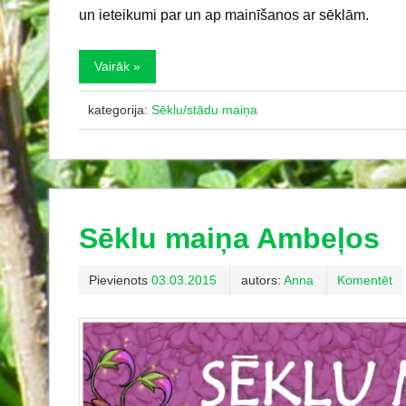
un ieteikumi par un ap mainīšanos ar sēklām.
Vairāk »
kategorija:
Sēklu/stādu maiņa
Sēklu maiņa Ambeļos
Pievienots
03.03.2015
autors:
Anna
Komentēt