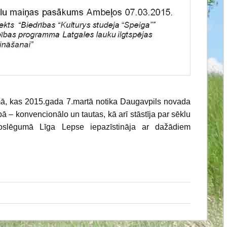
ā, kas 2015.gada 7.martā notika Daugavpils novada
ā – konvencionālo un tautas, kā arī stāstīja par sēklu
lēgumā Līga Lepse iepazīstināja ar dažādiem