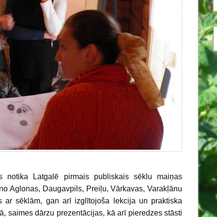
notika Latgalē pirmais publiskais sēklu maiņas
 no Aglonas, Daugavpils, Preiļu, Vārkavas, Varakļānu
ar sēklām, gan arī izglītojoša lekcija un praktiska
 saimes dārzu prezentācijas, kā arī pieredzes stāsti