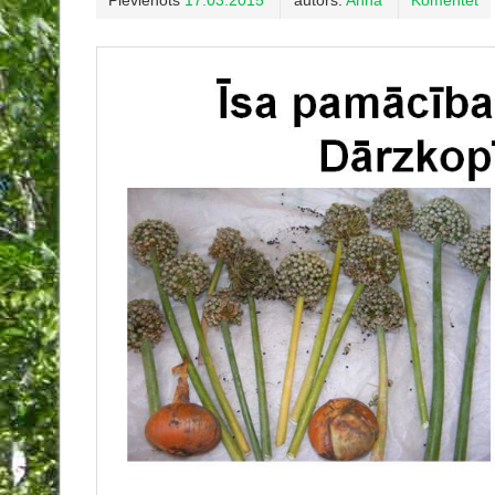
Pievienots
17.03.2015
autors:
Anna
Komentēt