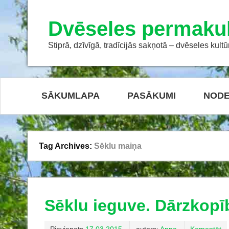
Dvēseles permakul
Stiprā, dzīvīgā, tradīcijās sakņotā – dvēseles kultū
SĀKUMLAPA
PASĀKUMI
NODE
Tag Archives:
Sēklu maiņa
Sēklu ieguve. Dārzkopīb