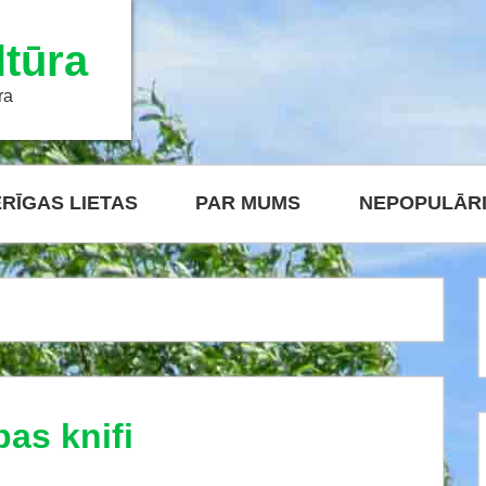
tūra
ra
RĪGAS LIETAS
PAR MUMS
NEPOPULĀR
as knifi