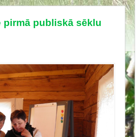
 pirmā publiskā sēklu